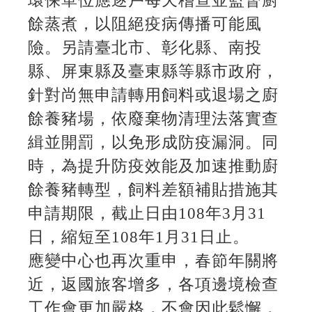
環保單位應逐戶每天稽查並監督廚
餘蒸煮，以阻絕疫病傳播可能風
險。另請臺北市、彰化縣、南投
縣、屏東縣及臺東縣等縣市政府，
針對尚無申請轉用飼料或退場之廚
餘養豬場，依廢棄物清理法落實查
緝並開罰，以免形成防疫漏洞。同
時，為提升防疫效能及加速推動廚
餘養豬轉型，飼料差額補貼措施其
申請期限，截止日由108年3月31
日，縮短至108年1月31日止。
應變中心也再次重申，春節年關將
近，返國旅客增多，各項邊境檢查
工作會更加嚴格，不會因此鬆懈，