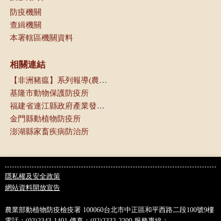
防疫機關
查緝機關
本署轄區機關資料
相關連結
【非洲豬瘟】系列報導(農傳媒)
基隆市動物保護防疫所
福建省連江縣政府產業發展處
金門縣動植物防疫所
澎湖縣家畜疾病防治所
隱私權及安全政策
網站資料開放宣告
農業部動植物防疫檢疫署
100060台北市中正區和平西路二段100號9樓
電話：(02)2343-1401
傳真：(02)2332-2200
服務專線：
0800-039-131