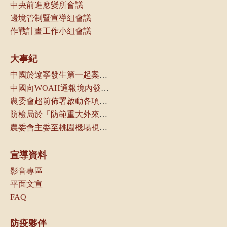
中央前進應變所會議
邊境管制暨宣導組會議
作戰計畫工作小組會議
大事紀
中國於遼寧發生第一起案例，本局立即通知動物防疫機關及產業團體
中國向WOAH通報境內發生非洲豬瘟
農委會超前佈署啟動各項防疫管控措施
防檢局於「防範重大外來豬病產業座談會議」中，請養豬產業及相關業者配合各項管制措施，以防堵本病傳入我國
農委會主委至桃園機場視察邊境管制作業
宣導資料
影音專區
平面文宣
FAQ
防疫夥伴