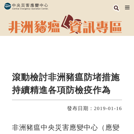
跳
到
主
要
內
容
區
塊
滾動檢討非洲豬瘟防堵措施
持續精進各項防檢疫作為
發布日期：2019-01-16
非洲豬瘟中央災害應變中心（應變