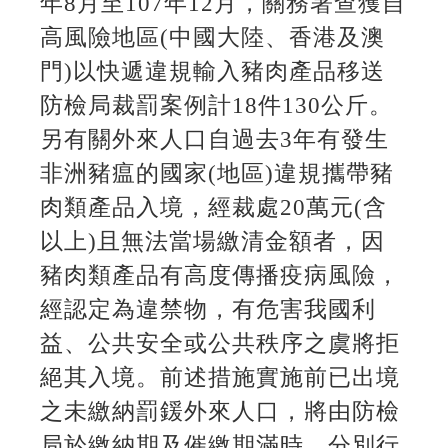
年8月至107年12月，關務署查獲自
高風險地區(中國大陸、香港及澳
門)以快遞違規輸入豬肉產品移送
防檢局裁罰案例計18件130公斤。
另有關外來人口自過去3年有發生
非洲豬瘟的國家(地區)違規攜帶豬
肉類產品入境，經裁處20萬元(含
以上)且無法當場繳清金額者，因
豬肉類產品有高度傳播疫病風險，
經認定為違禁物，有危害我國利
益、公共安全或公共秩序之虞將拒
絕其入境。前述措施實施前已出境
之未繳納罰鍰外來人口，將由防檢
局於繳納期及催繳期滿時，分別行