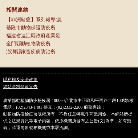
相關連結
【非洲豬瘟】系列報導(農傳媒)
基隆市動物保護防疫所
福建省連江縣政府產業發展處
金門縣動植物防疫所
澎湖縣家畜疾病防治所
隱私權及安全政策
網站資料開放宣告
農業部動植物防疫檢疫署
100060台北市中正區和平西路二段100號9樓
電話：(02)2343-1401
傳真：(02)2332-2200
服務專線：
0800-039-131
動植物防疫檢疫署版權所有，不得任意轉載作商業用途。本網站所提
供之法規資訊等電子內容，依原機關所發布之公告(文)為準，如有疑
義，請逕向原發布機關或本署洽詢。