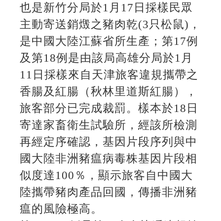
也是新竹分局於1月17日採樣民眾
主動寄送銷燬之豬肉乾(3只松鼠)，
是中國大陸江蘇省所生產；第17例
及第18例是由該局高雄分局於1月
11日採樣來自天津旅客違規攜帶之
香腸及紅腸（秋林里道斯紅腸），
旅客部分已完成裁罰。樣本於18日
寄達家畜衛生試驗所，經該所檢測
再經定序確認，基因片段序列與中
國大陸非洲豬瘟病毒株基因片段相
似度達100％，顯示旅客自中國大
陸攜帶豬肉產品回國，傳播非洲豬
瘟的風險極高。