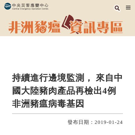
跳
到
主
要
內
容
區
塊
持續進行邊境監測， 來自中
國大陸豬肉產品再檢出4例
非洲豬瘟病毒基因
發布日期：2019-01-24