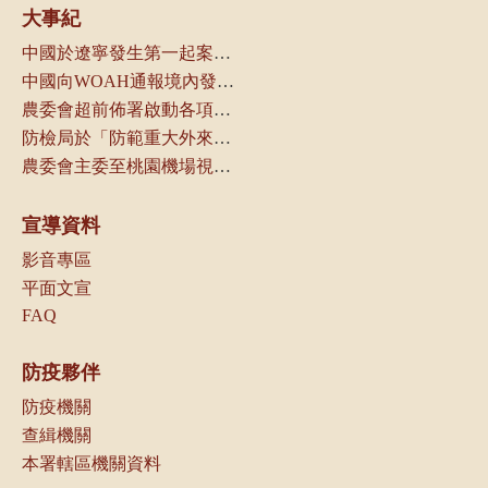
大事紀
中國於遼寧發生第一起案例，本局立即通知動物防疫機關及產業團體
中國向WOAH通報境內發生非洲豬瘟
農委會超前佈署啟動各項防疫管控措施
防檢局於「防範重大外來豬病產業座談會議」中，請養豬產業及相關業者配合各項管制措施，以防堵本病傳入我國
農委會主委至桃園機場視察邊境管制作業
宣導資料
影音專區
平面文宣
FAQ
防疫夥伴
防疫機關
查緝機關
本署轄區機關資料