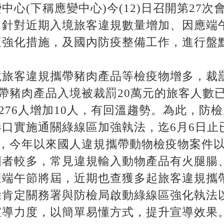
中心(下稱應變中心)今(12)日召開第27
中針對近期入境旅客違規數量增加、因應端
瘟強化措施，及國內防疫整備工作，進行盤
境旅客違規攜帶豬肉產品等檢疫物增多，裁
帶豬肉產品入境被裁罰20萬元的旅客人數已有2
期276人增加10人，有回溫趨勢。為此，防
口實施通關綠線區加強執法，迄6月6日止
計，今年以來國人違規攜帶動物檢疫物案件
國者較多，常見違規輸入動物產品有火腿腸
端午節將屆，近期也查獲多起旅客違規攜帶
除肯定關務署與防檢局啟動綠線區強化執法
宣導力度，以簡單易懂方式，提升宣導效果