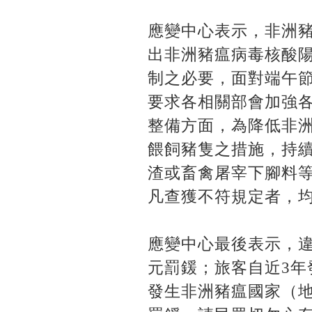
應變中心表示，非洲
出非洲豬瘟病毒核酸
制之必要，面對端午
要求各相關部會加強
整備方面，為降低非洲
餵飼豬隻之措施，持續
渣或畜禽屠宰下腳料
凡查獲不符規定者，
應變中心最後表示，違
元罰鍰；旅客自近3
發生非洲豬瘟國家（地