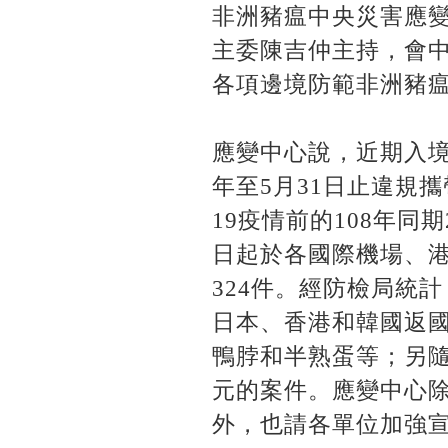
非洲豬瘟中央災害應變
主委陳吉仲主持，會
各項邊境防範非洲豬
應變中心說，近期入
年至5月31日止違規攜
19疫情前的108年同
日起於各國際機場、港
324件。經防檢局統
日本、香港和韓國返
鴨脖和半熟蛋等；另隨
元的案件。應變中心
外，也請各單位加強