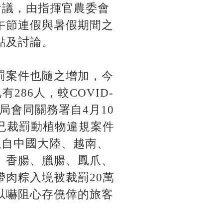
次會議，由指揮官農委會
午節連假與暑假期間之
點及討論。
罰案件也隨之增加，今
86人，較COVID-
檢局會同關務署自4月10
已裁罰動植物違規案件
以自中國大陸、越南、
、香腸、臘腸、鳳爪、
肉粽入境被裁罰20萬
以嚇阻心存僥倖的旅客
。