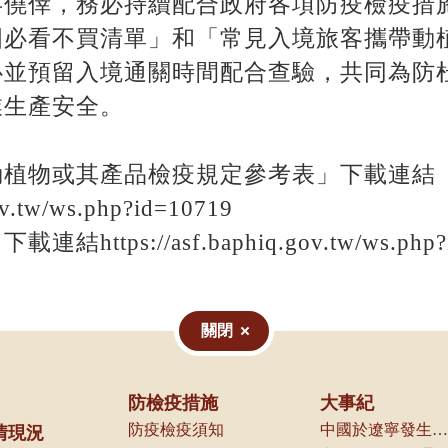
存僥倖，務必持續配合政府各項防疫檢疫措
國必看不買清單」和「常見入境旅客攜帶動
心並預留入境通關時間配合查驗，共同為防
業生產安全。
動植物或其產品檢疫規定參考表」下載連結
ov.tw/ws.php?id=10719
tps://asf.baphiq.gov.tw/ws.php?i
關閉
防檢疫措施
大事紀
防疫檢疫須知
中國於遼寧發生第一起案例，本局立即通知動物防疫機關及產業團體
情現況