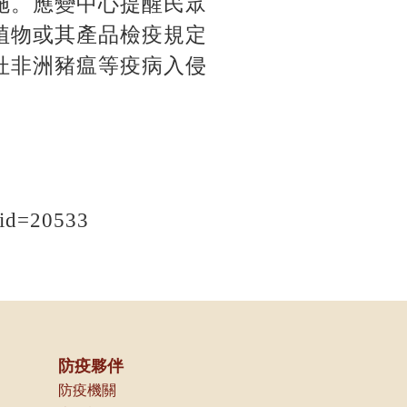
施。應變中心提醒民眾
植物或其產品檢疫規定
杜非洲豬瘟等疫病入侵
d=20533
防疫夥伴
防疫機關