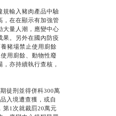
違規輸入豬肉產品中驗
高，在在顯示有加強管
動大量人潮，應變中心
成果。另外在國內防疫
下養豬場禁止使用廚餘
上使用廚餘、動物性廢
場，亦持續執行查核，
期徒刑並得併科300萬
產品入境遭查獲，或自
第1次就裁罰20萬元