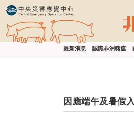
跳
到
主
要
內
容
區
:::
塊
最新消息
認識非洲豬瘟
因應端午及暑假入