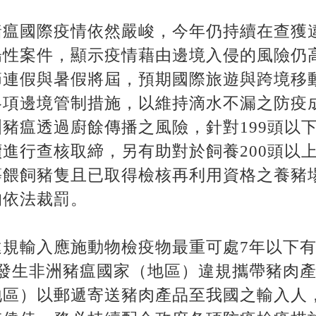
豬瘟國際疫情依然嚴峻，今年仍持續在查獲
陽性案件，顯示疫情藉由邊境入侵的風險仍
節連假與暑假將屆，預期國際旅遊與跨境移
各項邊境管制措施，以維持滴水不漏之防疫
豬瘟透過廚餘傳播之風險，針對199頭以
進行查核取締，另有助對於飼養200頭以
等餵飼豬隻且已取得檢核再利用資格之養豬
均依法裁罰。
規輸入應施動物檢疫物最重可處7年以下有
年發生非洲豬瘟國家（地區）違規攜帶豬肉
區）以郵遞寄送豬肉產品至我國之輸入人，