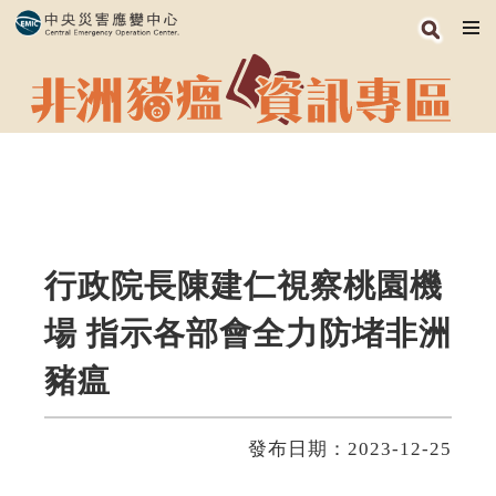
跳
到
主
要
內
容
區
塊
行政院長陳建仁視察桃園機
場 指示各部會全力防堵非洲
豬瘟
發布日期：2023-12-25