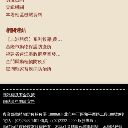
查緝機關
本署轄區機關資料
相關連結
【非洲豬瘟】系列報導(農傳媒)
基隆市動物保護防疫所
福建省連江縣政府產業發展處
金門縣動植物防疫所
澎湖縣家畜疾病防治所
隱私權及安全政策
網站資料開放宣告
農業部動植物防疫檢疫署
100060台北市中正區和平西路二段100號9樓
電話：(02)2343-1401
傳真：(02)2332-2200
服務專線：
0800-039-131
動植物防疫檢疫署版權所有，不得任意轉載作商業用途。本網站所提