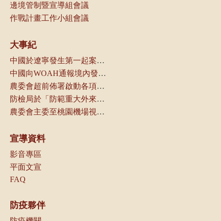
邊境管制暨宣導組會議
作戰計畫工作小組會議
大事紀
中國於遼寧發生第一起案例，本局立即通知動物防疫機關及產業團體
中國向WOAH通報境內發生非洲豬瘟
農委會超前佈署啟動各項防疫管控措施
防檢局於「防範重大外來豬病產業座談會議」中，請養豬產業及相關業者配合各項管制措施，以防堵本病傳入我國
農委會主委至桃園機場視察邊境管制作業
宣導資料
影音專區
平面文宣
FAQ
防疫夥伴
防疫機關