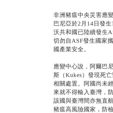
非洲豬瘟中央災害應變
巴尼亞於2月14日發
沃共和國已陸續發生A
切勿自ASF發生國家
國產業安全。
應變中心說，阿爾巴尼
斯（Kukes）發現
相關處置。阿國尚未
來就不得輸入臺灣，
該國與臺灣間亦無直
豬瘟高風險國家，防