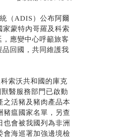
統（ADIS）公布阿爾
邊國家蒙特內哥羅及科索
延，應變中心呼籲旅客
製品回國，共同維護我
及科索沃共和國的庫克
國獸醫服務部門已啟動
產之活豬及豬肉產品本
洲豬瘟國家名單，另查
日也會被我國列為非洲
委會海巡署加強邊境檢