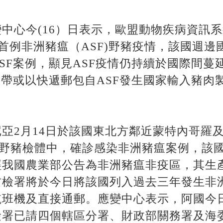
中心今(16）日表示，歐盟動物疾病資訊系
生首例非洲豬瘟（ASF)野豬疫情，該國週
SF案例，顯見ASF疫情仍持續於國際間蔓
攜帶或以快遞郵包自ASF發生國家輸入豬肉
亞2月14日於該國東北方鄰近蒙特內哥羅
死亡野豬檢體中，確診感染非洲豬瘟案例，該
經我國農業部公告為非洲豬瘟非疫區，其生
防檢署將於今日將該國列入過去三年發生非
航班機及直接通郵。應變中心表示，阿國今
檢署已請四個轄區分署、財政部關務署及海