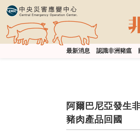
跳
到
主
要
內
容
區
:::
塊
最新消息
認識非洲豬瘟
阿爾巴尼亞發生
豬肉產品回國