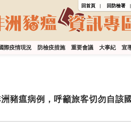
回首頁
回防檢署
國際疫情現況
防檢疫措施
重要會議
大事紀
宣
非洲豬瘟病例，呼籲旅客切勿自該