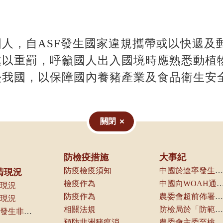
人，自ASF發生國家違規攜帶或以快遞及
處以重罰，呼籲國人出入國境時應熟悉動植
侵我國，以保障國內養豬產業及食品衛生安
關閉
防檢疫措施
大事紀
防疫檢疫須知
中國於遼寧發生第一起案例，本局立即通知動物防疫機關及產業團體
情現況
檢疫作為
中國向WOAH通報境內發生
現況
防疫作為
農委會超前佈署啟動各項防疫管控措施
現況
相關法規
防檢局於「防範重大外來豬病產業座談會議」中，請養豬產業及相關業者配合各項管制措施，以防堵本病傳入我國
近三年曾發生非洲豬瘟之國家（地區）一覽
預防非洲豬瘟消毒方式及可選用消毒劑種類
農委會主委至桃園機場視察邊境管制作業