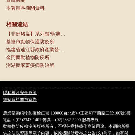
查緝機關
本署轄區機關資料
相關連結
【非洲豬瘟】系列報導(農傳媒)
基隆市動物保護防疫所
福建省連江縣政府產業發展處
金門縣動植物防疫所
澎湖縣家畜疾病防治所
隱私權及安全政策
網站資料開放宣告
農業部動植物防疫檢疫署
100060台北市中正區和平西路二段100號9樓
電話：(02)2343-1401
傳真：(02)2332-2200
服務專線：
0800-039-131
動植物防疫檢疫署版權所有，不得任意轉載作商業用途。本網站所提
供之法規資訊等電子內容，依原機關所發布之公告(文)為準，如有疑