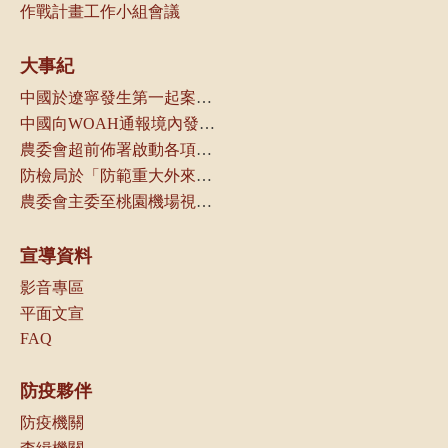
作戰計畫工作小組會議
大事紀
中國於遼寧發生第一起案例，本局立即通知動物防疫機關及產業團體
中國向WOAH通報境內發生非洲豬瘟
農委會超前佈署啟動各項防疫管控措施
防檢局於「防範重大外來豬病產業座談會議」中，請養豬產業及相關業者配合各項管制措施，以防堵本病傳入我國
農委會主委至桃園機場視察邊境管制作業
宣導資料
影音專區
平面文宣
FAQ
防疫夥伴
防疫機關