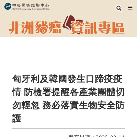
跳
到
主
要
內
容
區
塊
匈牙利及韓國發生口蹄疫疫
情 防檢署提醒各產業團體切
勿輕忽 務必落實生物安全防
護