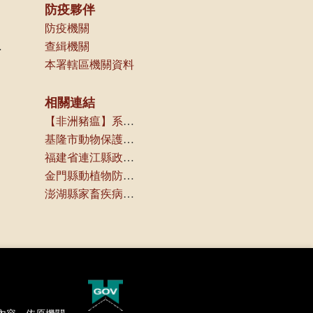
防疫夥伴
防疫機關
非洲豬瘟
查緝機關
本署轄區機關資料
相關連結
【非洲豬瘟】系列報導(農傳媒)
基隆市動物保護防疫所
福建省連江縣政府產業發展處
金門縣動植物防疫所
澎湖縣家畜疾病防治所