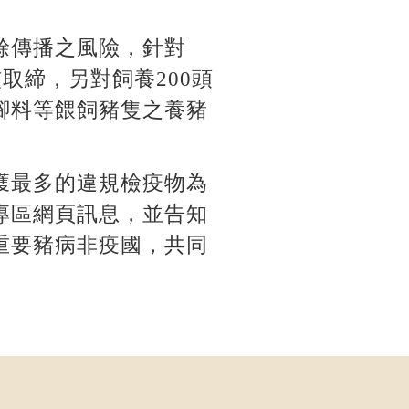
餘傳播之風險，針對
取締，另對飼養200頭
腳料等餵飼豬隻之養豬
獲最多的違規檢疫物為
專區網頁訊息，並告知
重要豬病非疫國，共同
。