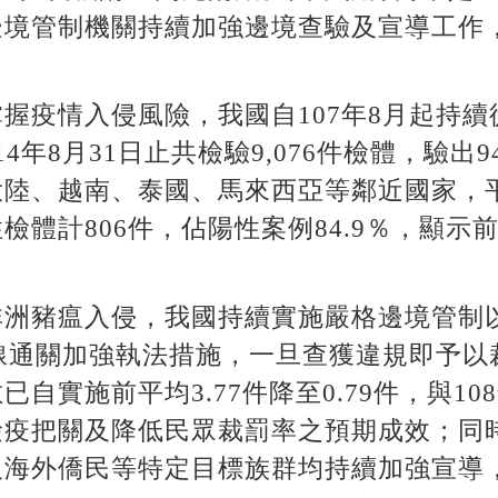
邊境管制機關持續加強邊境查驗及宣導工作
握疫情入侵風險，我國自107年8月起持
4年8月31日止共檢驗9,076件檢體，驗出
陸、越南、泰國、馬來西亞等鄰近國家，平均
檢體計806件，佔陽性案例84.9％，顯示
非洲豬瘟入侵，我國持續實施嚴格邊境管制
綠線通關加強執法措施，一旦查獲違規即予以裁
自實施前平均3.77件降至0.79件，與1
檢疫把關及降低民眾裁罰率之預期成效；同
及海外僑民等特定目標族群均持續加強宣導