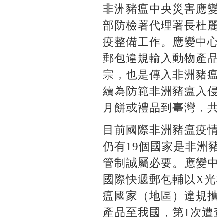
非洲豬瘟中央災害應變
部防檢署代理署長杜
疫整備工作。應變中
郵包違規輸入動物產
宗，也是傳入非洲豬
續為防範非洲豬瘟入
月餅或禮品到臺灣，
目前國際非洲豬瘟疫情
仍有19個國家是非洲
管制誠屬必要。應變
國際快遞郵包輔以X光
瘟國家（地區）違規
產品至我國，第1次遭