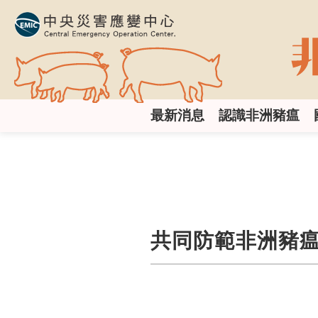
跳
到
主
要
內
容
區
:::
塊
最新消息
認識非洲豬瘟
共同防範非洲豬瘟