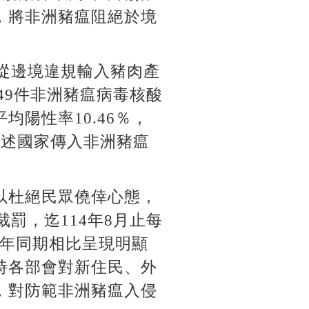
，將非洲豬瘟阻絕於境
續從邊境違規輸入豬肉產
949件非洲豬瘟病毒核酸
陽性率10.46％，
前述國家傳入非洲豬瘟
以杜絕民眾僥倖心態，
罰，迄114年8月止每
08年同期相比呈現明顯
時各部會對新住民、外
，對防範非洲豬瘟入侵