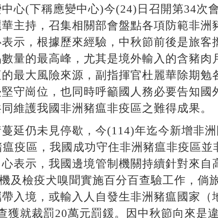
中心(下稱應變中心)今(24)日召開第34
麗華主持，召集相關部會盤點各項防範非洲
心表示，根據歷來經驗，中秋節前後是旅客
品數量的最高峰，尤其是境外輸入的含豬肉
瘟的最大風險來源，副指揮官杜麗華除期勉
侵堅守崗位，也同時呼籲國人務必要告知國
共同維護我國非洲豬瘟非疫區之難得成果。
蔓延仍未見停歇，今(114)年迄今新增非
豬瘟疫區，我國成功守住非洲豬瘟非疫區並
中心表示，我國邊境管制機關持續針對來自
機及檢疫犬嗅聞實施百分百查驗工作，倘旅
攜帶入境，或輸入人自發生非洲豬瘟國家（
查獲就裁罰20萬元罰鍰。因中秋節向來是