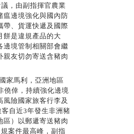
次會議，由副指揮官農業
豬瘟邊境強化與國內防
攜帶、貨運快遞及國際
月餅是違規產品的大
各邊境管制相關部會繼
外親友切勿寄送含豬肉
洲國家馬利，亞洲地區
非僥倖，持續強化邊境
高風險國家旅客行李及
客自近3年發生非洲豬
地區）以郵遞寄送豬肉
違規案件最高峰，副指