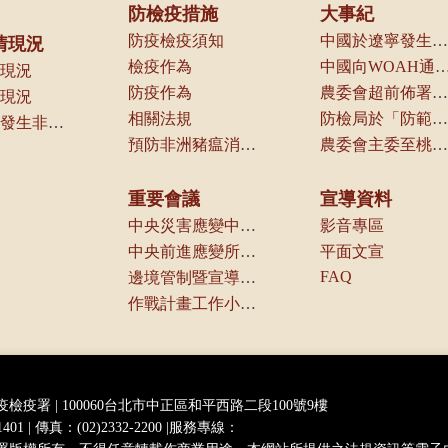
防檢疫措施
大事紀
防疫檢疫須知
中國於遼寧發生第一起案例，本局立即通知動物防疫機關及產業團體
情現況
檢疫作為
中國向WOAH通報境內發生
現況
防疫作為
農委會超前佈署啟動各項防疫管控措施
現況
相關法規
防檢局於「防範重大外來豬病產業座談會議」中，請養豬產業及相關業者配合各項管制措施，以防堵本病傳入我國
近三年曾發生非洲豬瘟之國家（地區）一覽
預防非洲豬瘟消毒方式及可選用消毒劑種類
農委會主委至桃園機場視察邊境管制作業
重要會議
宣導資料
中央災害應變中心會議
影音專區
中央前進應變所會議
平面文宣
FAQ
邊境管制暨宣導組會議
作戰計畫工作小組會議
疫檢疫署
|
100060台北市中正區和平西路二段100號9樓
1401
|
傳真：(02)2332-2200
|
服務專線：
0800-039-131