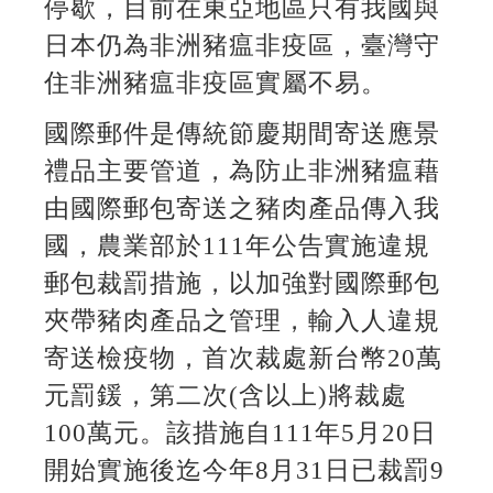
停歇，目前在東亞地區只有我國與
日本仍為非洲豬瘟非疫區，臺灣守
住非洲豬瘟非疫區實屬不易。
國際郵件是傳統節慶期間寄送應景
禮品主要管道，為防止非洲豬瘟藉
由國際郵包寄送之豬肉產品傳入我
國，農業部於111年公告實施違規
郵包裁罰措施，以加強對國際郵包
夾帶豬肉產品之管理，輸入人違規
寄送檢疫物，首次裁處新台幣20萬
元罰鍰，第二次(含以上)將裁處
100萬元。該措施自111年5月20日
開始實施後迄今年8月31日已裁罰9