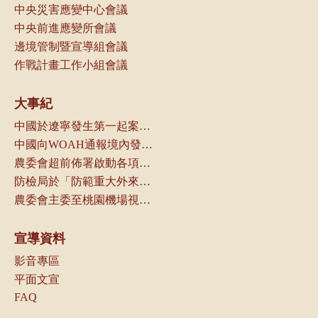
中央災害應變中心會議
中央前進應變所會議
邊境管制暨宣導組會議
作戰計畫工作小組會議
大事紀
中國於遼寧發生第一起案例，本局立即通知動物防疫機關及產業團體
中國向WOAH通報境內發生非洲豬瘟
農委會超前佈署啟動各項防疫管控措施
防檢局於「防範重大外來豬病產業座談會議」中，請養豬產業及相關業者配合各項管制措施，以防堵本病傳入我國
農委會主委至桃園機場視察邊境管制作業
宣導資料
影音專區
平面文宣
FAQ