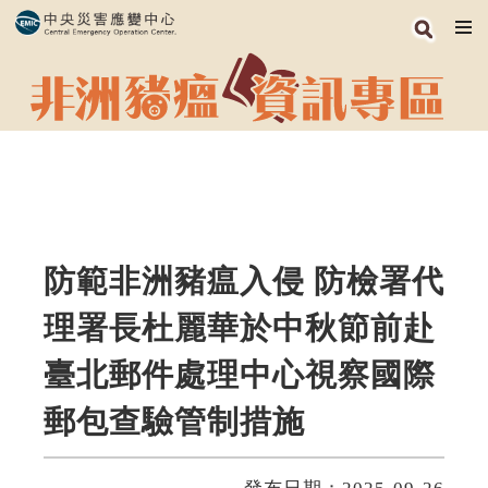
跳
到
主
要
內
容
區
塊
防範非洲豬瘟入侵 防檢署代
理署長杜麗華於中秋節前赴
臺北郵件處理中心視察國際
郵包查驗管制措施