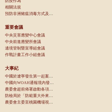
防疫作為
相關法規
預防非洲豬瘟消毒方式及可選用消毒劑種類
重要會議
中央災害應變中心會議
中央前進應變所會議
邊境管制暨宣導組會議
作戰計畫工作小組會議
大事紀
中國於遼寧發生第一起案例，本局立即通知動物防疫機關及產業團體
中國向WOAH通報境內發生非洲豬瘟
農委會超前佈署啟動各項防疫管控措施
防檢局於「防範重大外來豬病產業座談會議」中，請養豬產業及相關業者配合各項管制措施，以防堵本病傳入我國
農委會主委至桃園機場視察邊境管制作業