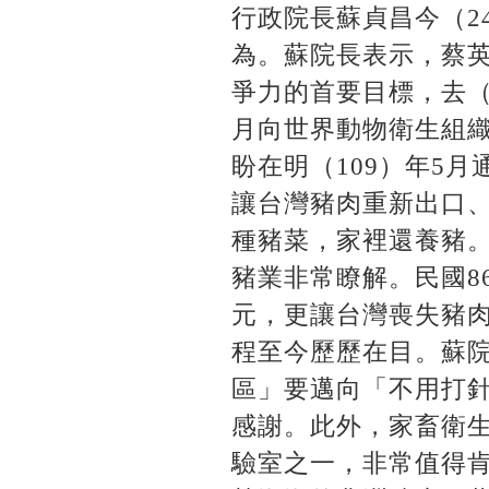
行政院長蘇貞昌今（2
為。蘇院長表示，蔡
爭力的首要目標，去（
月向世界動物衛生組織（Worl
盼在明（109）年5
讓台灣豬肉重新出口
種豬菜，家裡還養豬
豬業非常瞭解。民國8
元，更讓台灣喪失豬
程至今歷歷在目。蘇
區」要邁向「不用打
感謝。此外，家畜衛生
驗室之一，非常值得