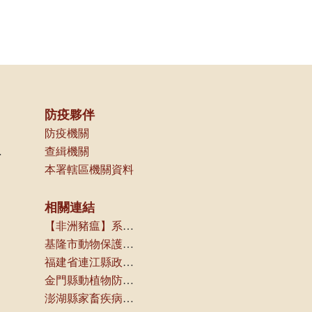
防疫夥伴
防疫機關
非洲豬瘟
查緝機關
本署轄區機關資料
相關連結
【非洲豬瘟】系列報導(農傳媒)
基隆市動物保護防疫所
福建省連江縣政府產業發展處
金門縣動植物防疫所
澎湖縣家畜疾病防治所