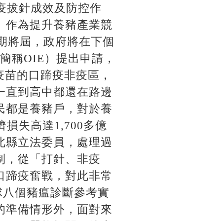
疫拔針成效及防控作
」作為提升養豬產業競
察期將屆，政府將在下個
alth，簡稱OIE）提出申請，
打疫苗的口蹄疫非疫區，
一直到高中都還在路邊
民都是養豬戶，對於養
失高達1,700多億
北縣立法委員，處理過
制，從「打針、非疫
口蹄疫奮戰，對此非常
球八個豬瘟診斷參考實
的準備情形外，面對來