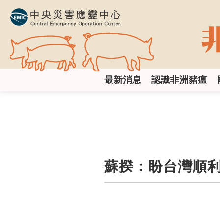
跳
到
主
要
內
容
區
:::
塊
最新消息
認識非洲豬瘟
​​​​​​​蘇揆