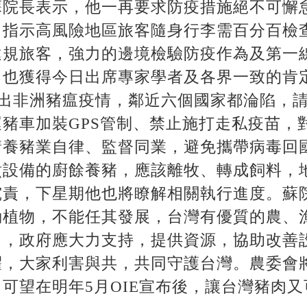
蘇院長表示，他一再要求防疫措施絕不可懈
指示高風險地區旅客隨身行李需百分百檢查
違規旅客，強力的邊境檢驗防疫作為及第一
，也獲得今日出席專家學者及各界一致的肯
傳出非洲豬瘟疫情，鄰近六個國家都淪陷，
豬車加裝GPS管制、禁止施打走私疫苗，
請養豬業自律、監督同業，避免攜帶病毒回
煮設備的廚餘養豬，應該離牧、轉成飼料，
究責，下星期他也將瞭解相關執行進度。蘇
動植物，不能任其發展，台灣有優質的農、
出，政府應大力支持，提供資源，協助改善
，大家利害與共，共同守護台灣。農委會將
可望在明年5月OIE宣布後，讓台灣豬肉