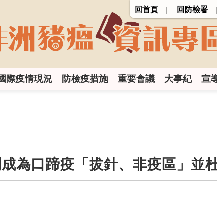
回首頁
回防檢署
國際疫情現況
防檢疫措施
重要會議
大事紀
宣
：盼台灣順利成為口蹄疫「拔針、非疫區」