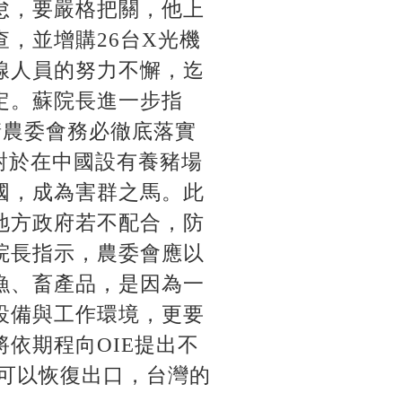
怠，要嚴格把關，他上
，並增購26台X光機
線人員的努力不懈，迄
定。蘇院長進一步指
請農委會務必徹底落實
對於在中國設有養豬場
國，成為害群之馬。此
地方政府若不配合，防
院長指示，農委會應以
漁、畜產品，是因為一
設備與工作環境，更要
依期程向OIE提出不
又可以恢復出口，台灣的