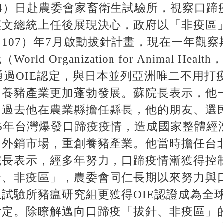
4）日赴農委會家畜衛生試驗所，視察口蹄
英文總統上任後展現決心，政府以「非疫區
107）年7月啟動拔針計畫，現在一年觀
d Organization for Animal He
月通過OIE認定，與日本並列亞洲唯二不用
、養豬產業更加蓬勃發展。蘇院長表示，他
。過去他在農業縣擔任縣長，他的朋友、選
6年台灣爆發口蹄疫疫情，造成國家整體經濟損
肉外銷市場，重創養豬產業。他當時擔任台
院長表示，經多年努力，口蹄疫情漸獲得控
針、非疫區」，農委會同仁長期以來努力與
試驗所豬瘟研究組更獲得OIE認證成為全
肯定。除瞭解邁向口蹄疫「拔針、非疫區」