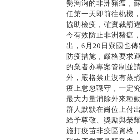
勢洶洶的非洲豬瘟，
任第一天即前往桃機，
協助檢疫，確實裁罰
今有效防止非洲豬瘟
出，6月20日寮國也
防疫措施，嚴格要求運
的業者亦專案管制並
外，嚴格禁止沒有蒸
疫上怠忽職守，一定
最大力量消除外來種
群人默默在崗位上付
給予尊敬、獎勵與榮耀
施打疫苗非疫區資格，