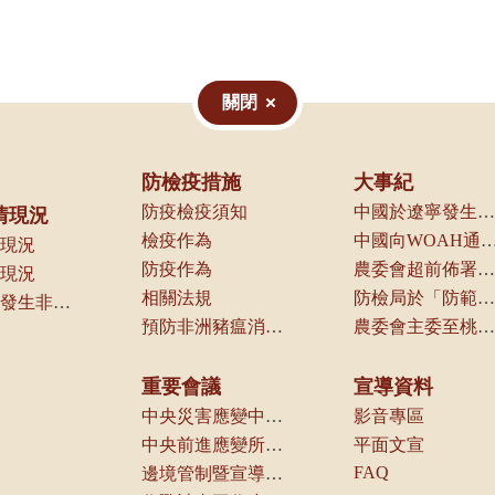
。
關閉
防檢疫措施
大事紀
防疫檢疫須知
中國於遼寧發生第一起案例，本局立即通知動物防疫機關及產業團體
情現況
檢疫作為
中國向WOAH通報境內發生
現況
防疫作為
農委會超前佈署啟動各項防疫管控措施
現況
相關法規
防檢局於「防範重大外來豬病產業座談會議」中，請養豬產業及相關業者配合各項管制措施，以防堵本病傳入我國
近三年曾發生非洲豬瘟之國家（地區）一覽
預防非洲豬瘟消毒方式及可選用消毒劑種類
農委會主委至桃園機場視察邊境管制作業
重要會議
宣導資料
中央災害應變中心會議
影音專區
中央前進應變所會議
平面文宣
FAQ
邊境管制暨宣導組會議