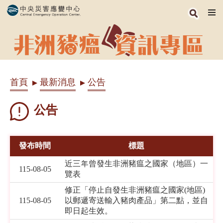
跳
到
主
要
內
首頁
最新消息
公告
容
區
塊
公告
發布時間
標題
近三年曾發生非洲豬瘟之國家（地區）一
115-08-05
覽表
修正「停止自發生非洲豬瘟之國家(地區)
115-08-05
以郵遞寄送輸入豬肉產品」第二點，並自
即日起生效。