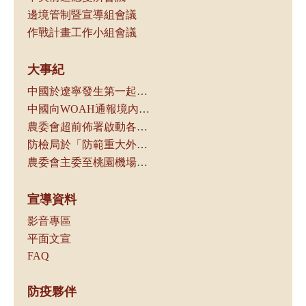
邊境管制暨宣導組會議
作戰計畫工作小組會議
大事紀
中國於遼寧發生第一起案例，本局立即通知動物防疫機關及產業團體
中國向WOAH通報境內發生非洲豬瘟
農委會超前佈署啟動各項防疫管控措施
防檢局於「防範重大外來豬病產業座談會議」中，請養豬產業及相關業者配合各項管制措施，以防堵本病傳入我國
農委會主委至桃園機場視察邊境管制作業
宣導資料
影音專區
平面文宣
FAQ
防疫夥伴