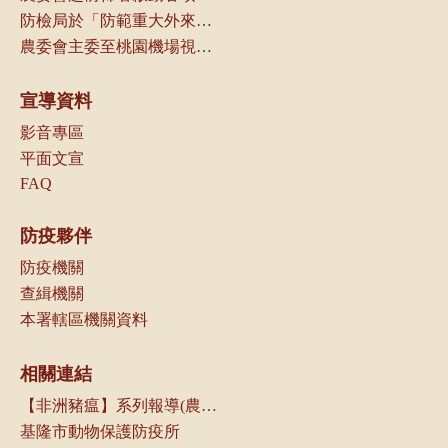
防檢局於「防範重大外來豬病產業座談會議」中，請養豬產業及相關業者配合各項管制措施，以防堵本病傳入我國
農委會主委至桃園機場視察邊境管制作業
宣導資料
影音專區
平面文宣
FAQ
防疫夥伴
防疫機關
查緝機關
本署轄區機關資料
相關連結
【非洲豬瘟】系列報導(農傳媒)
基隆市動物保護防疫所